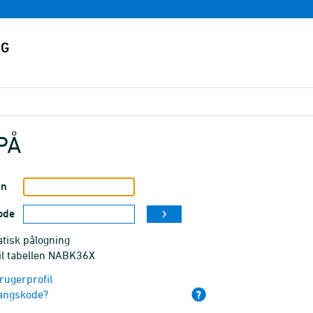
PÅ
vn
ode
tisk pålogning
til tabellen NABK36X
rugerprofil
angskode?