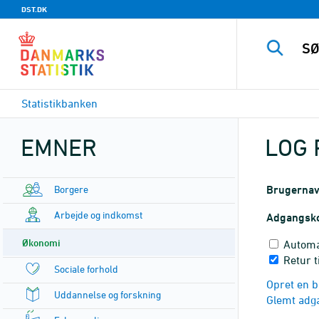
DST.DK
Statistikbanken
EMNER
LOG 
Borgere
Brugerna
Arbejde og indkomst
Adgangsk
Økonomi
Automa
Retur 
Sociale forhold
Opret en b
Uddannelse og forskning
Glemt adg