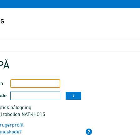
PÅ
vn
ode
tisk pålogning
til tabellen NATKHO15
rugerprofil
angskode?