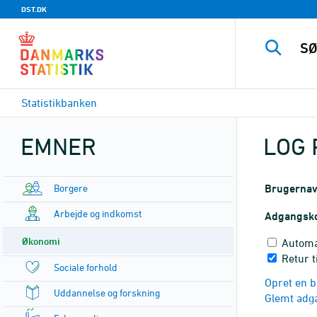
DST.DK
Statistikbanken
EMNER
LOG 
Borgere
Brugerna
Arbejde og indkomst
Adgangsk
Økonomi
Automa
Retur 
Sociale forhold
Opret en b
Uddannelse og forskning
Glemt adg