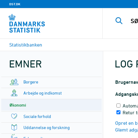
DST.DK
Statistikbanken
EMNER
LOG 
Borgere
Brugerna
Arbejde og indkomst
Adgangsk
Økonomi
Automa
Retur 
Sociale forhold
Opret en b
Uddannelse og forskning
Glemt adg