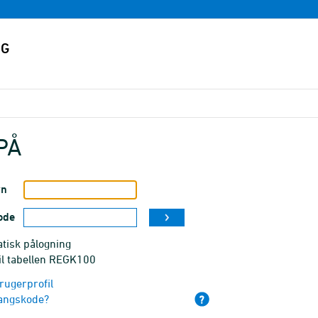
PÅ
vn
ode
tisk pålogning
il tabellen REGK100
rugerprofil
angskode?