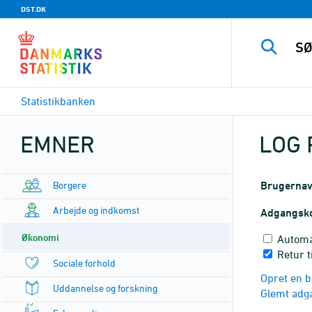
DST.DK
Statistikbanken
EMNER
LOG 
Borgere
Brugerna
Arbejde og indkomst
Adgangsk
Økonomi
Automa
Retur t
Sociale forhold
Opret en b
Uddannelse og forskning
Glemt adg