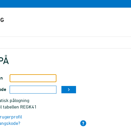
PÅ
vn
ode
tisk pålogning
il tabellen REGK41
rugerprofil
angskode?