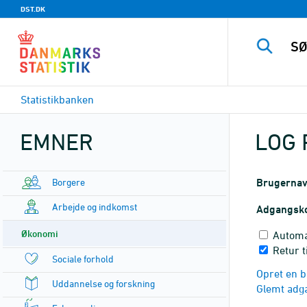
DST.DK
Statistikbanken
EMNER
LOG 
Borgere
Brugerna
Arbejde og indkomst
Adgangsk
Økonomi
Automa
Retur t
Sociale forhold
Opret en b
Uddannelse og forskning
Glemt adg