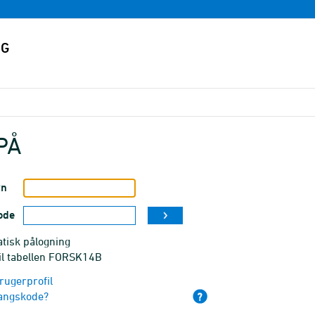
PÅ
vn
ode
tisk pålogning
til tabellen FORSK14B
rugerprofil
angskode?