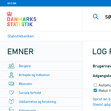
DST.DK
Statistikbanken
EMNER
LOG 
Borgere
Brugerna
Arbejde og indkomst
Adgangsk
Økonomi
Automa
Retur 
Sociale forhold
Opret en b
Uddannelse og forskning
Glemt adg
Erhvervsliv