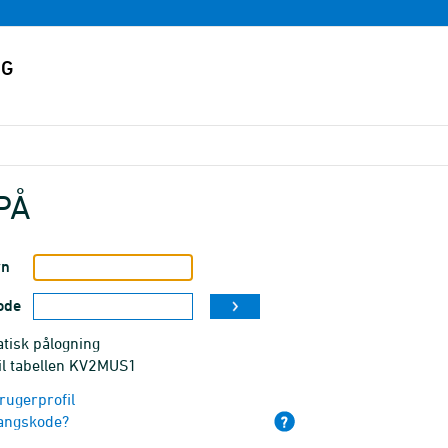
PÅ
vn
ode
tisk pålogning
til tabellen KV2MUS1
rugerprofil
angskode?