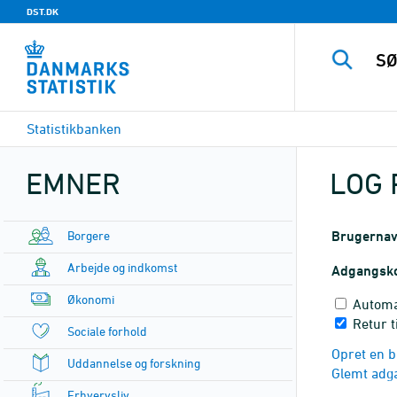
DST.DK
Statistikbanken
EMNER
LOG 
Borgere
Brugerna
Arbejde og indkomst
Adgangsk
Økonomi
Automa
Retur 
Sociale forhold
Opret en b
Uddannelse og forskning
Glemt adg
Erhvervsliv