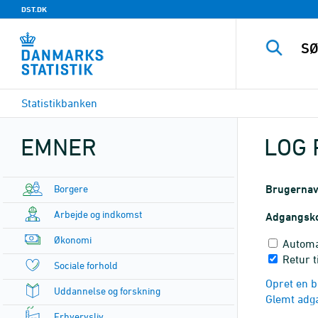
DST.DK
Statistikbanken
EMNER
LOG 
Borgere
Brugerna
Arbejde og indkomst
Adgangsk
Økonomi
Automa
Retur t
Sociale forhold
Opret en b
Uddannelse og forskning
Glemt adg
Erhvervsliv