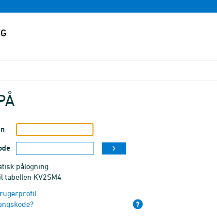
PÅ
vn
ode
tisk pålogning
il tabellen KV2SM4
rugerprofil
angskode?