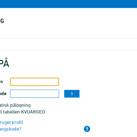
PÅ
vn
ode
tisk pålogning
til tabellen KVUARGEO
rugerprofil
angskode?