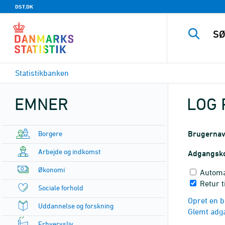
DST.DK
Statistikbanken
EMNER
LOG 
Borgere
Brugerna
Arbejde og indkomst
Adgangsk
Økonomi
Automa
Retur 
Sociale forhold
Opret en b
Uddannelse og forskning
Glemt adg
Erhvervsliv