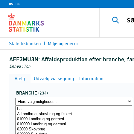
DST.DK
Statistikbanken
Miljø og energi
AFF3MU3N:
Affaldsproduktion efter branche, fa
Enhed : Ton
Vælg
Udvælg via søgning
Information
BRANCHE
(234)