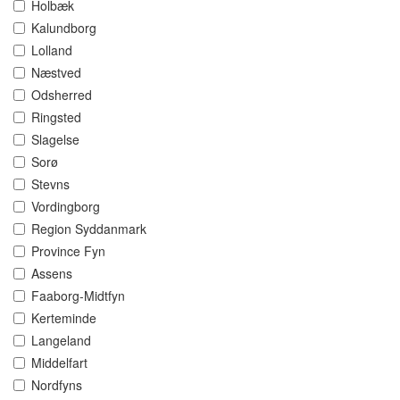
Holbæk
Kalundborg
Lolland
Næstved
Odsherred
Ringsted
Slagelse
Sorø
Stevns
Vordingborg
Region Syddanmark
Province Fyn
Assens
Faaborg-Midtfyn
Kerteminde
Langeland
Middelfart
Nordfyns