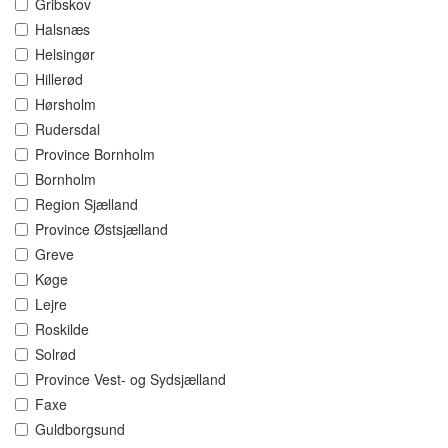
Gribskov
Halsnæs
Helsingør
Hillerød
Hørsholm
Rudersdal
Province Bornholm
Bornholm
Region Sjælland
Province Østsjælland
Greve
Køge
Lejre
Roskilde
Solrød
Province Vest- og Sydsjælland
Faxe
Guldborgsund