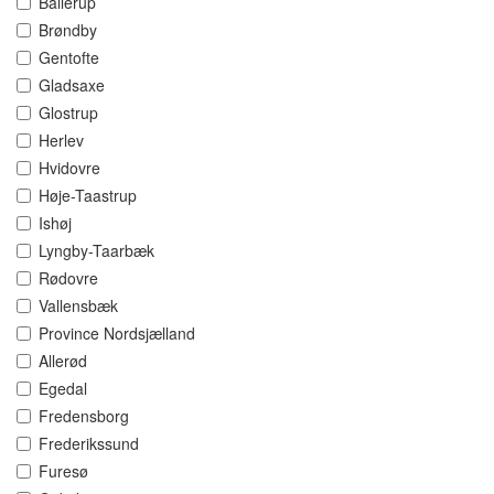
Ballerup
Brøndby
Gentofte
Gladsaxe
Glostrup
Herlev
Hvidovre
Høje-Taastrup
Ishøj
Lyngby-Taarbæk
Rødovre
Vallensbæk
Province Nordsjælland
Allerød
Egedal
Fredensborg
Frederikssund
Furesø