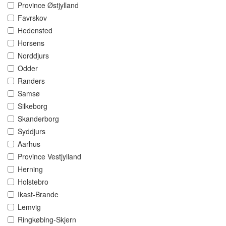
Province Østjylland
Favrskov
Hedensted
Horsens
Norddjurs
Odder
Randers
Samsø
Silkeborg
Skanderborg
Syddjurs
Aarhus
Province Vestjylland
Herning
Holstebro
Ikast-Brande
Lemvig
Ringkøbing-Skjern