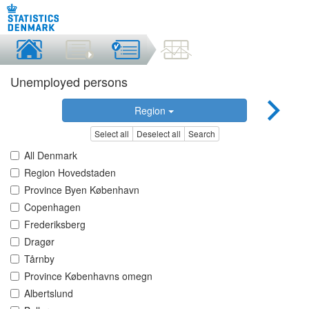
Unemployed persons
Region
Select all
Deselect all
Search
All Denmark
Region Hovedstaden
Province Byen København
Copenhagen
Frederiksberg
Dragør
Tårnby
Province Københavns omegn
Albertslund