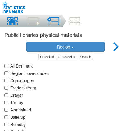
Public libraries physical materials
Region
Select all
Deselect all
Search
All Denmark
Region Hovedstaden
Copenhagen
Frederiksberg
Dragør
Tårnby
Albertslund
Ballerup
Brøndby