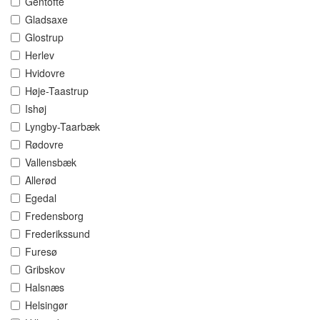
Gentofte
Gladsaxe
Glostrup
Herlev
Hvidovre
Høje-Taastrup
Ishøj
Lyngby-Taarbæk
Rødovre
Vallensbæk
Allerød
Egedal
Fredensborg
Frederikssund
Furesø
Gribskov
Halsnæs
Helsingør