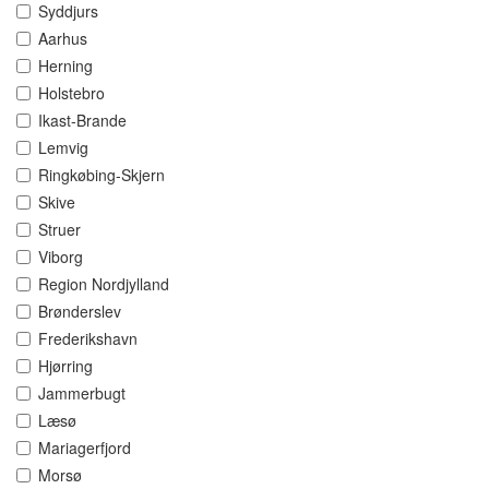
Syddjurs
Aarhus
Herning
Holstebro
Ikast-Brande
Lemvig
Ringkøbing-Skjern
Skive
Struer
Viborg
Region Nordjylland
Brønderslev
Frederikshavn
Hjørring
Jammerbugt
Læsø
Mariagerfjord
Morsø