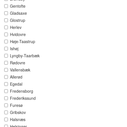
Gentofte
Gladsaxe
Glostrup
Herlev
Hvidovre
Høje-Taastrup
Ishøj
Lyngby-Taarbæk
Rødovre
Vallensbæk
Allerød
Egedal
Fredensborg
Frederikssund
Furesø
Gribskov
Halsnæs
Helsingør