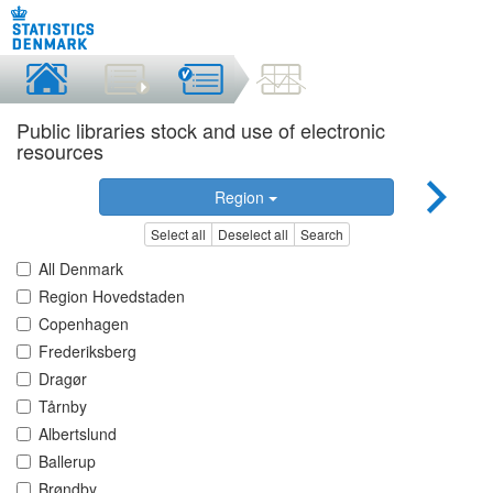
Public libraries stock and use of electronic
resources
Region
Select all
Deselect all
Search
All Denmark
Region Hovedstaden
Copenhagen
Frederiksberg
Dragør
Tårnby
Albertslund
Ballerup
Brøndby