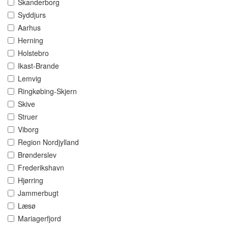
Skanderborg
Syddjurs
Aarhus
Herning
Holstebro
Ikast-Brande
Lemvig
Ringkøbing-Skjern
Skive
Struer
Viborg
Region Nordjylland
Brønderslev
Frederikshavn
Hjørring
Jammerbugt
Læsø
Mariagerfjord