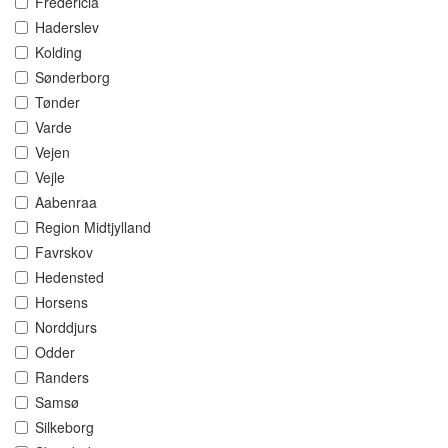
Fredericia
Haderslev
Kolding
Sønderborg
Tønder
Varde
Vejen
Vejle
Aabenraa
Region Midtjylland
Favrskov
Hedensted
Horsens
Norddjurs
Odder
Randers
Samsø
Silkeborg