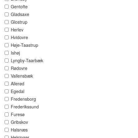
Gentofte
Gladsaxe
Glostrup
Herlev
Hvidovre
Høje-Taastrup
Ishøj
Lyngby-Taarbæk
Rødovre
Vallensbæk
Allerød
Egedal
Fredensborg
Frederikssund
Furesø
Gribskov
Halsnæs
Helsingør