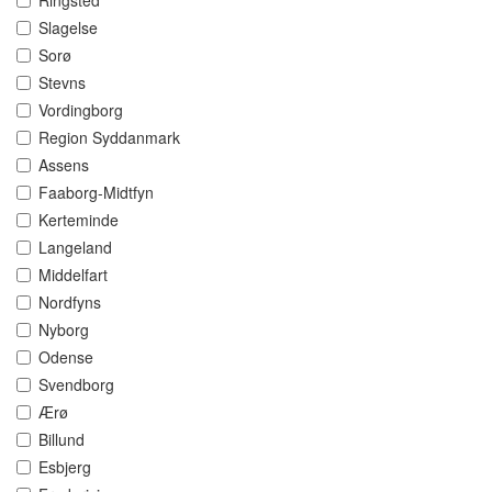
Ringsted
Slagelse
Sorø
Stevns
Vordingborg
Region Syddanmark
Assens
Faaborg-Midtfyn
Kerteminde
Langeland
Middelfart
Nordfyns
Nyborg
Odense
Svendborg
Ærø
Billund
Esbjerg