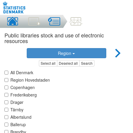
Public libraries stock and use of electronic
resources
Region
Select all
Deselect all
Search
All Denmark
Region Hovedstaden
Copenhagen
Frederiksberg
Dragør
Tårnby
Albertslund
Ballerup
Brøndby