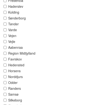
Fredericia
Haderslev
Kolding
Sønderborg
Tønder
Varde
Vejen
Vejle
Aabenraa
Region Midtjylland
Favrskov
Hedensted
Horsens
Norddjurs
Odder
Randers
Samsø
Silkeborg