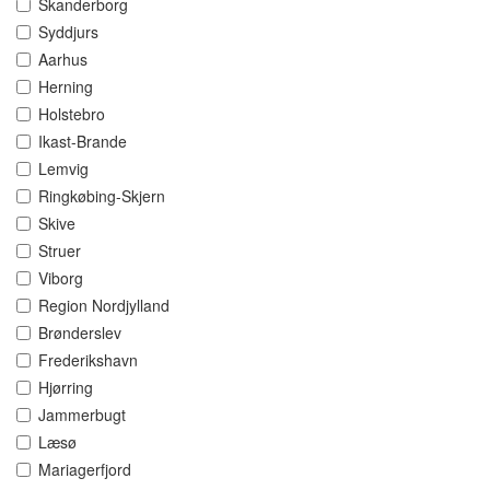
Skanderborg
Syddjurs
Aarhus
Herning
Holstebro
Ikast-Brande
Lemvig
Ringkøbing-Skjern
Skive
Struer
Viborg
Region Nordjylland
Brønderslev
Frederikshavn
Hjørring
Jammerbugt
Læsø
Mariagerfjord