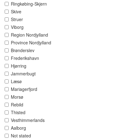
Ringkøbing-Skjern
Skive
Struer
Viborg
Region Nordjylland
Province Nordjylland
Brønderslev
Frederikshavn
Hjørring
Jammerbugt
Læsø
Mariagerfjord
Morsø
Rebild
Thisted
Vesthimmerlands
Aalborg
Not stated