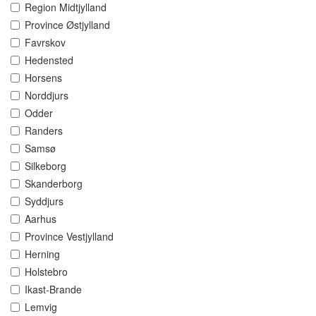
Region Midtjylland
Province Østjylland
Favrskov
Hedensted
Horsens
Norddjurs
Odder
Randers
Samsø
Silkeborg
Skanderborg
Syddjurs
Aarhus
Province Vestjylland
Herning
Holstebro
Ikast-Brande
Lemvig