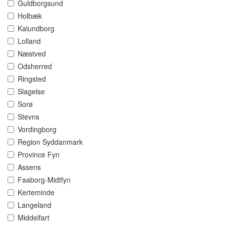
Guldborgsund
Holbæk
Kalundborg
Lolland
Næstved
Odsherred
Ringsted
Slagelse
Sorø
Stevns
Vordingborg
Region Syddanmark
Province Fyn
Assens
Faaborg-Midtfyn
Kerteminde
Langeland
Middelfart