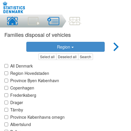
Families disposal of vehicles
Region
Select all
Deselect all
Search
All Denmark
Region Hovedstaden
Province Byen København
Copenhagen
Frederiksberg
Dragør
Tårnby
Province Københavns omegn
Albertslund