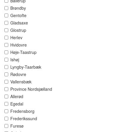
Ballerup
Brøndby
Gentofte
Gladsaxe
Glostrup
Herlev
Hvidovre
Høje-Taastrup
Ishøj
Lyngby-Taarbæk
Rødovre
Vallensbæk
Province Nordsjælland
Allerød
Egedal
Fredensborg
Frederikssund
Furesø