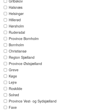
Gribskov
Halsnæs
Helsingør
Hillerød
Hørsholm
Rudersdal
Province Bornholm
Bornholm
Christiansø
Region Sjælland
Province Østsjælland
Greve
Køge
Lejre
Roskilde
Solrød
Province Vest- og Sydsjælland
Faxe