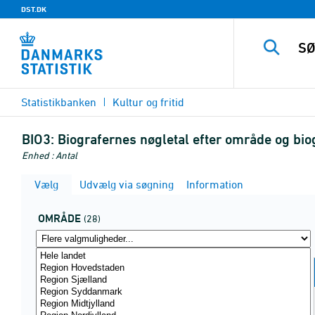
DST.DK
Statistikbanken
Kultur og fritid
BIO3:
Biografernes nøgletal efter område og bi
Enhed : Antal
Vælg
Udvælg via søgning
Information
OMRÅDE
(28)