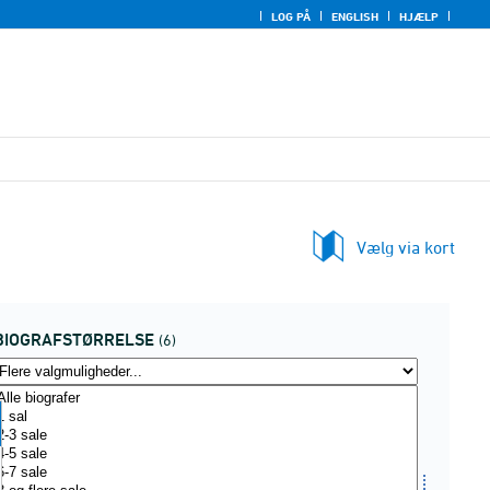
LOG PÅ
ENGLISH
HJÆLP
Vælg via kort
BIOGRAFSTØRRELSE
(6)