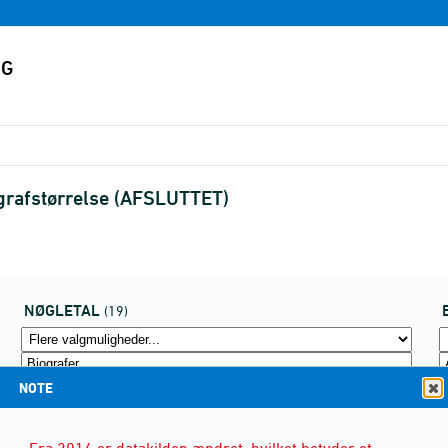
ografstørrelse (AFSLUTTET)
NØGLETAL
(19)
NOTE
Fra 2014 er datakilden ændret, hvilket betyder et