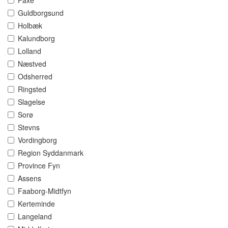
Faxe
Guldborgsund
Holbæk
Kalundborg
Lolland
Næstved
Odsherred
Ringsted
Slagelse
Sorø
Stevns
Vordingborg
Region Syddanmark
Province Fyn
Assens
Faaborg-Midtfyn
Kerteminde
Langeland