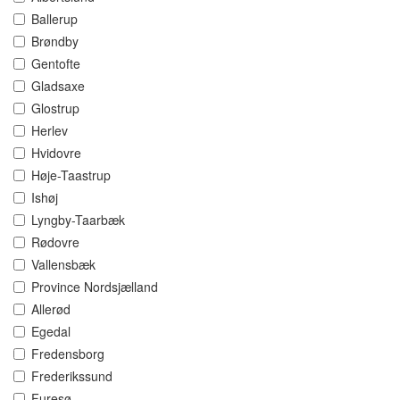
Ballerup
Brøndby
Gentofte
Gladsaxe
Glostrup
Herlev
Hvidovre
Høje-Taastrup
Ishøj
Lyngby-Taarbæk
Rødovre
Vallensbæk
Province Nordsjælland
Allerød
Egedal
Fredensborg
Frederikssund
Furesø