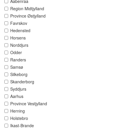
Aabenraa
Region Midtjylland
Province Østjylland
Favrskov
Hedensted
Horsens
Norddjurs
Odder
Randers
Samsø
Silkeborg
Skanderborg
Syddjurs
Aarhus
Province Vestjylland
Herning
Holstebro
Ikast-Brande