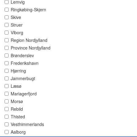
Lemvig
Ringkøbing-Skjern
Skive
Struer
Viborg
Region Nordjylland
Province Nordjylland
Brønderslev
Frederikshavn
Hjørring
Jammerbugt
Læsø
Mariagerfjord
Morsø
Rebild
Thisted
Vesthimmerlands
Aalborg