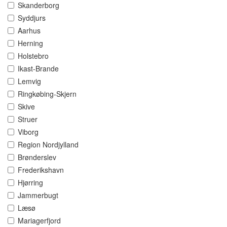
Skanderborg
Syddjurs
Aarhus
Herning
Holstebro
Ikast-Brande
Lemvig
Ringkøbing-Skjern
Skive
Struer
Viborg
Region Nordjylland
Brønderslev
Frederikshavn
Hjørring
Jammerbugt
Læsø
Mariagerfjord