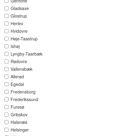
Gentofte
Gladsaxe
Glostrup
Herlev
Hvidovre
Høje-Taastrup
Ishøj
Lyngby-Taarbæk
Rødovre
Vallensbæk
Allerød
Egedal
Fredensborg
Frederikssund
Furesø
Gribskov
Halsnæs
Helsingør