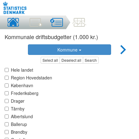
Kommunale driftsbudgetter (1.000 kr.)
Kommune
Select all
Deselect all
Search
Hele landet
Region Hovedstaden
København
Frederiksberg
Dragør
Tårnby
Albertslund
Ballerup
Brøndby