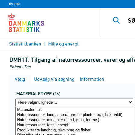
DST.DK
Statistikbanken
Miljø og energi
DMR1T:
Tilgang af naturressourcer, varer og aff
Enhed : Ton
Vælg
Udvælg via søgning
Information
MATERIALETYPE
(26)