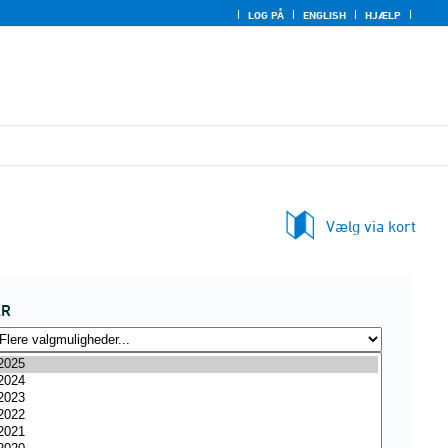
LOG PÅ
ENGLISH
HJÆLP
Vælg via kort
ÅR