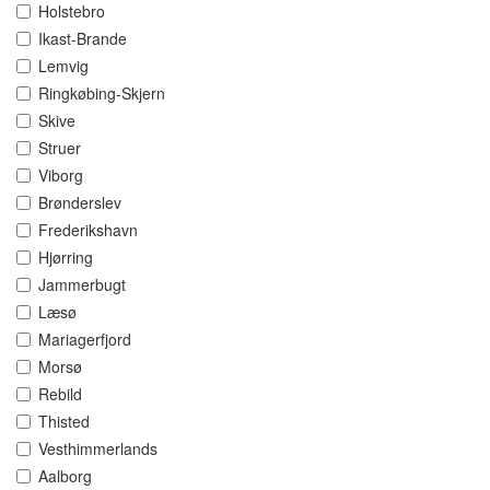
Holstebro
Ikast-Brande
Lemvig
Ringkøbing-Skjern
Skive
Struer
Viborg
Brønderslev
Frederikshavn
Hjørring
Jammerbugt
Læsø
Mariagerfjord
Morsø
Rebild
Thisted
Vesthimmerlands
Aalborg