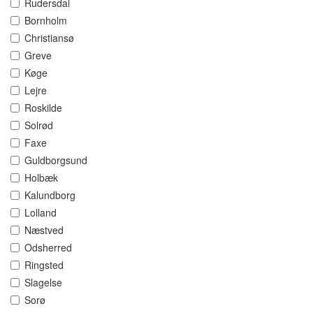
Rudersdal
Bornholm
Christiansø
Greve
Køge
Lejre
Roskilde
Solrød
Faxe
Guldborgsund
Holbæk
Kalundborg
Lolland
Næstved
Odsherred
Ringsted
Slagelse
Sorø