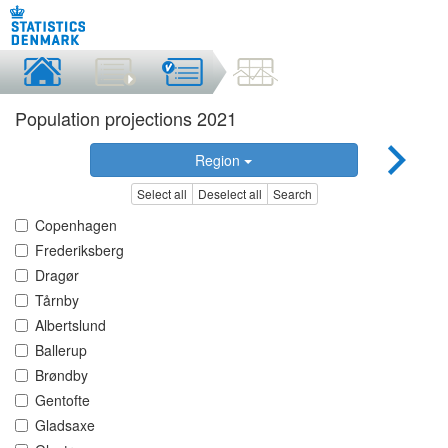
Population projections 2021
Region
Select all
Deselect all
Search
Copenhagen
Frederiksberg
Dragør
Tårnby
Albertslund
Ballerup
Brøndby
Gentofte
Gladsaxe