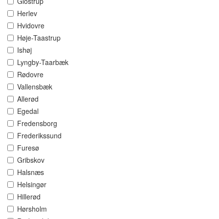
Glostrup
Herlev
Hvidovre
Høje-Taastrup
Ishøj
Lyngby-Taarbæk
Rødovre
Vallensbæk
Allerød
Egedal
Fredensborg
Frederikssund
Furesø
Gribskov
Halsnæs
Helsingør
Hillerød
Hørsholm