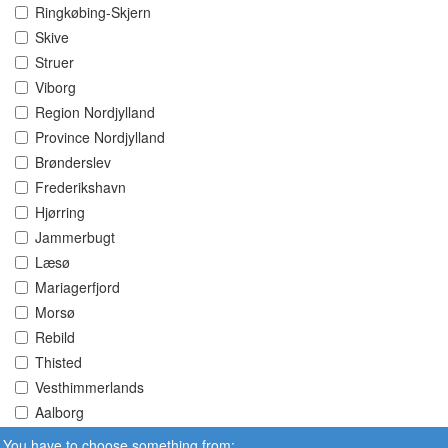
Ringkøbing-Skjern
Skive
Struer
Viborg
Region Nordjylland
Province Nordjylland
Brønderslev
Frederikshavn
Hjørring
Jammerbugt
Læsø
Mariagerfjord
Morsø
Rebild
Thisted
Vesthimmerlands
Aalborg
You have to choose something from: