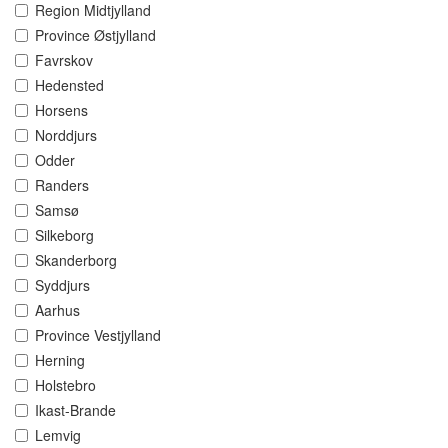
Region Midtjylland
Province Østjylland
Favrskov
Hedensted
Horsens
Norddjurs
Odder
Randers
Samsø
Silkeborg
Skanderborg
Syddjurs
Aarhus
Province Vestjylland
Herning
Holstebro
Ikast-Brande
Lemvig