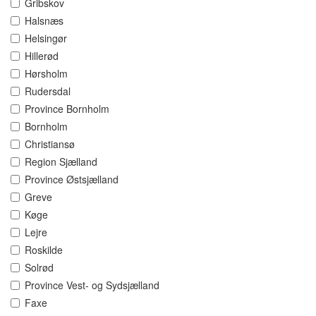
Gribskov
Halsnæs
Helsingør
Hillerød
Hørsholm
Rudersdal
Province Bornholm
Bornholm
Christiansø
Region Sjælland
Province Østsjælland
Greve
Køge
Lejre
Roskilde
Solrød
Province Vest- og Sydsjælland
Faxe