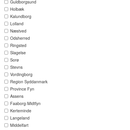
Guldborgsund
Holbæk
Kalundborg
Lolland
Næstved
Odsherred
Ringsted
Slagelse
Sorø
Stevns
Vordingborg
Region Syddanmark
Province Fyn
Assens
Faaborg-Midtfyn
Kerteminde
Langeland
Middelfart