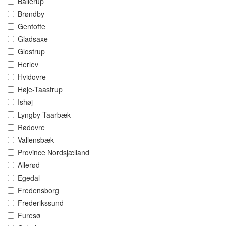
Ballerup
Brøndby
Gentofte
Gladsaxe
Glostrup
Herlev
Hvidovre
Høje-Taastrup
Ishøj
Lyngby-Taarbæk
Rødovre
Vallensbæk
Province Nordsjælland
Allerød
Egedal
Fredensborg
Frederikssund
Furesø