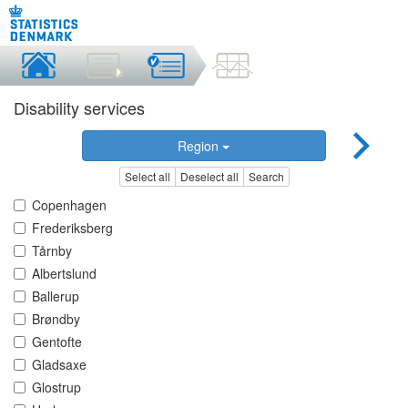
Disability services
Region
Select all
Deselect all
Search
Copenhagen
Frederiksberg
Tårnby
Albertslund
Ballerup
Brøndby
Gentofte
Gladsaxe
Glostrup