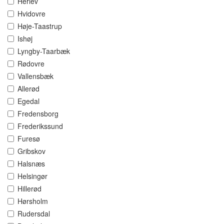
Herlev
Hvidovre
Høje-Taastrup
Ishøj
Lyngby-Taarbæk
Rødovre
Vallensbæk
Allerød
Egedal
Fredensborg
Frederikssund
Furesø
Gribskov
Halsnæs
Helsingør
Hillerød
Hørsholm
Rudersdal