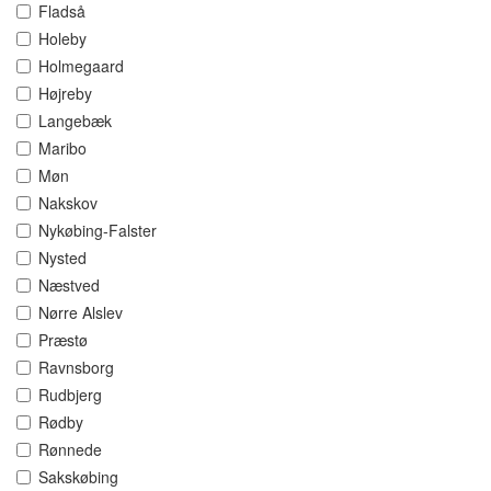
Fladså
Holeby
Holmegaard
Højreby
Langebæk
Maribo
Møn
Nakskov
Nykøbing-Falster
Nysted
Næstved
Nørre Alslev
Præstø
Ravnsborg
Rudbjerg
Rødby
Rønnede
Sakskøbing