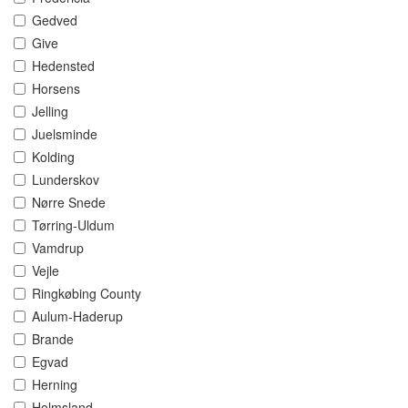
Gedved
Give
Hedensted
Horsens
Jelling
Juelsminde
Kolding
Lunderskov
Nørre Snede
Tørring-Uldum
Vamdrup
Vejle
Ringkøbing County
Aulum-Haderup
Brande
Egvad
Herning
Holmsland