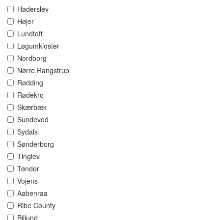
Haderslev
Højer
Lundtoft
Løgumkloster
Nordborg
Nørre Rangstrup
Rødding
Rødekro
Skærbæk
Sundeved
Sydals
Sønderborg
Tinglev
Tønder
Vojens
Aabenraa
Ribe County
Billund