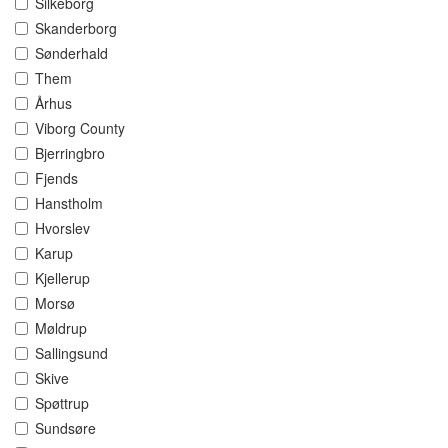
Silkeborg
Skanderborg
Sønderhald
Them
Århus
Viborg County
Bjerringbro
Fjends
Hanstholm
Hvorslev
Karup
Kjellerup
Morsø
Møldrup
Sallingsund
Skive
Spøttrup
Sundsøre