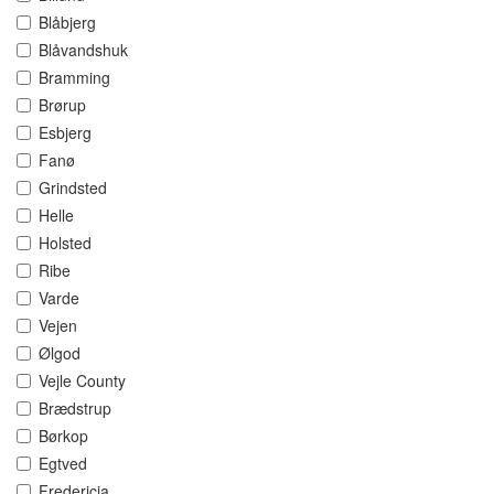
Blåbjerg
Blåvandshuk
Bramming
Brørup
Esbjerg
Fanø
Grindsted
Helle
Holsted
Ribe
Varde
Vejen
Ølgod
Vejle County
Brædstrup
Børkop
Egtved
Fredericia