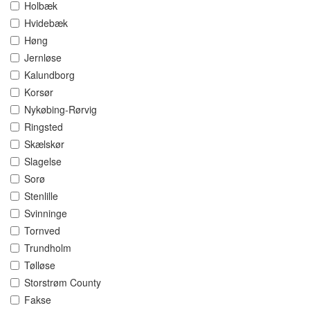
Holbæk
Hvidebæk
Høng
Jernløse
Kalundborg
Korsør
Nykøbing-Rørvig
Ringsted
Skælskør
Slagelse
Sorø
Stenlille
Svinninge
Tornved
Trundholm
Tølløse
Storstrøm County
Fakse