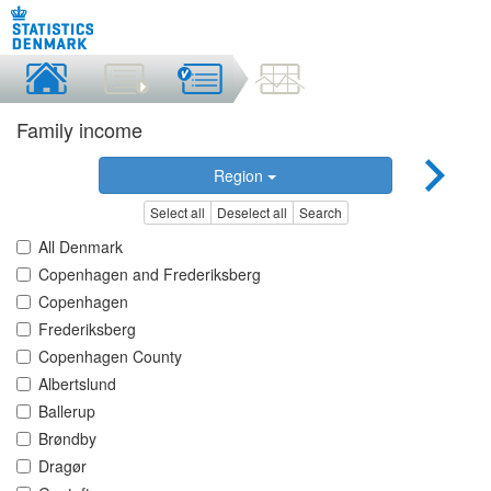
Family income
Region
Select all
Deselect all
Search
All Denmark
Copenhagen and Frederiksberg
Copenhagen
Frederiksberg
Copenhagen County
Albertslund
Ballerup
Brøndby
Dragør