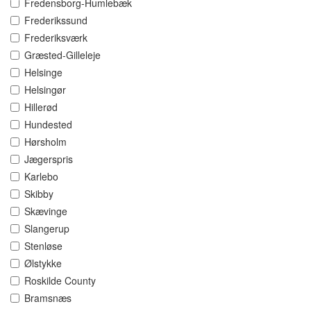
Fredensborg-Humlebæk
Frederikssund
Frederiksværk
Græsted-Gilleleje
Helsinge
Helsingør
Hillerød
Hundested
Hørsholm
Jægerspris
Karlebo
Skibby
Skævinge
Slangerup
Stenløse
Ølstykke
Roskilde County
Bramsnæs