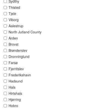
Sydthy
Thisted
Tjele
Viborg
Aalestrup
North Jutland County
Arden
Brovst
Brønderslev
Dronninglund
Farsø
Fjerritslev
Frederikshavn
Hadsund
Hals
Hirtshals
Hjørring
Hobro