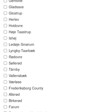
Gentofte
Gladsaxe
Glostrup
Herlev
Hvidovre
Høje Taastrup
Ishøj
Ledøje-Smørum
Lyngby-Taarbæk
Rødovre
Søllerød
Tårnby
Vallensbæk
Værløse
Frederiksborg County
Allerød
Birkerød
Farum