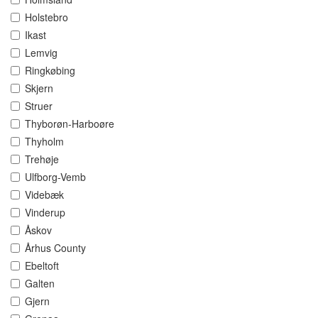
Holstebro
Ikast
Lemvig
Ringkøbing
Skjern
Struer
Thyborøn-Harboøre
Thyholm
Trehøje
Ulfborg-Vemb
Videbæk
Vinderup
Åskov
Århus County
Ebeltoft
Galten
Gjern