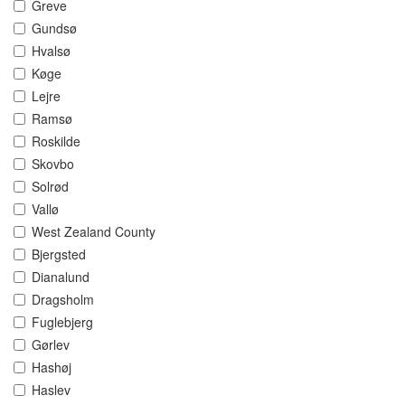
Greve
Gundsø
Hvalsø
Køge
Lejre
Ramsø
Roskilde
Skovbo
Solrød
Vallø
West Zealand County
Bjergsted
Dianalund
Dragsholm
Fuglebjerg
Gørlev
Hashøj
Haslev