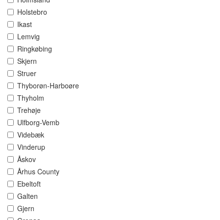
Holstebro
Ikast
Lemvig
Ringkøbing
Skjern
Struer
Thyborøn-Harboøre
Thyholm
Trehøje
Ulfborg-Vemb
Videbæk
Vinderup
Åskov
Århus County
Ebeltoft
Galten
Gjern