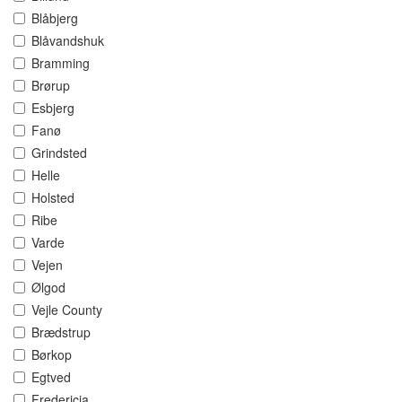
Blåbjerg
Blåvandshuk
Bramming
Brørup
Esbjerg
Fanø
Grindsted
Helle
Holsted
Ribe
Varde
Vejen
Ølgod
Vejle County
Brædstrup
Børkop
Egtved
Fredericia