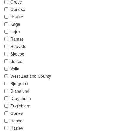
Greve
Gundsø
Hvalsø
Køge
Lejre
Ramsø
Roskilde
Skovbo
Solrød
Vallø
West Zealand County
Bjergsted
Dianalund
Dragsholm
Fuglebjerg
Gørlev
Hashøj
Haslev