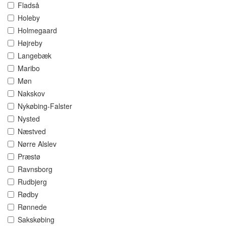
Fladså
Holeby
Holmegaard
Højreby
Langebæk
Maribo
Møn
Nakskov
Nykøbing-Falster
Nysted
Næstved
Nørre Alslev
Præstø
Ravnsborg
Rudbjerg
Rødby
Rønnede
Sakskøbing