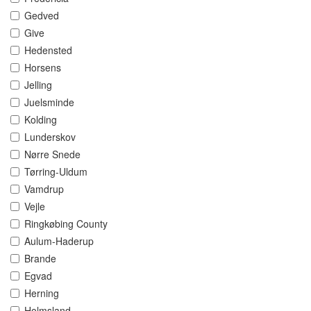
Gedved
Give
Hedensted
Horsens
Jelling
Juelsminde
Kolding
Lunderskov
Nørre Snede
Tørring-Uldum
Vamdrup
Vejle
Ringkøbing County
Aulum-Haderup
Brande
Egvad
Herning
Holmsland