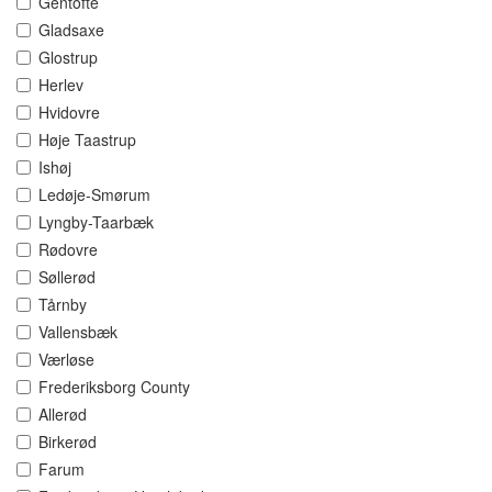
Gentofte
Gladsaxe
Glostrup
Herlev
Hvidovre
Høje Taastrup
Ishøj
Ledøje-Smørum
Lyngby-Taarbæk
Rødovre
Søllerød
Tårnby
Vallensbæk
Værløse
Frederiksborg County
Allerød
Birkerød
Farum