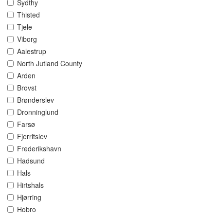
Sydthy
Thisted
Tjele
Viborg
Aalestrup
North Jutland County
Arden
Brovst
Brønderslev
Dronninglund
Farsø
Fjerritslev
Frederikshavn
Hadsund
Hals
Hirtshals
Hjørring
Hobro