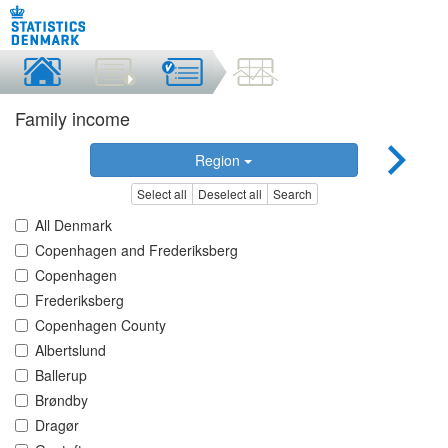
Family income
Region
Select all
Deselect all
Search
All Denmark
Copenhagen and Frederiksberg
Copenhagen
Frederiksberg
Copenhagen County
Albertslund
Ballerup
Brøndby
Dragør