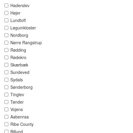
Haderslev
Højer
Lundtoft
Løgumkloster
Nordborg
Nørre Rangstrup
Rødding
Rødekro
Skærbæk
Sundeved
Sydals
Sønderborg
Tinglev
Tønder
Vojens
Aabenraa
Ribe County
Billund