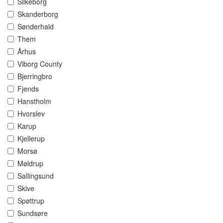
Silkeborg
Skanderborg
Sønderhald
Them
Århus
Viborg County
Bjerringbro
Fjends
Hanstholm
Hvorslev
Karup
Kjellerup
Morsø
Møldrup
Sallingsund
Skive
Spøttrup
Sundsøre