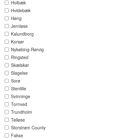
Holbæk
Hvidebæk
Høng
Jernløse
Kalundborg
Korsør
Nykøbing-Rørvig
Ringsted
Skælskør
Slagelse
Sorø
Stenlille
Svinninge
Tornved
Trundholm
Tølløse
Storstrøm County
Fakse