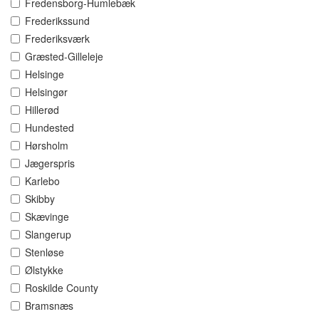
Fredensborg-Humlebæk
Frederikssund
Frederiksværk
Græsted-Gilleleje
Helsinge
Helsingør
Hillerød
Hundested
Hørsholm
Jægerspris
Karlebo
Skibby
Skævinge
Slangerup
Stenløse
Ølstykke
Roskilde County
Bramsnæs