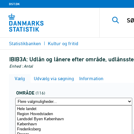
DST.DK
Statistikbanken
Kultur og fritid
IBIB3A:
Udlån og lånere efter område, udlånssted
Enhed : Antal
Vælg
Udvælg via søgning
Information
OMRÅDE
(116)