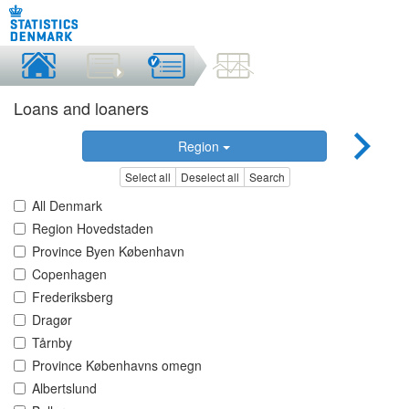
Loans and loaners
Region
Select all
Deselect all
Search
All Denmark
Region Hovedstaden
Province Byen København
Copenhagen
Frederiksberg
Dragør
Tårnby
Province Københavns omegn
Albertslund