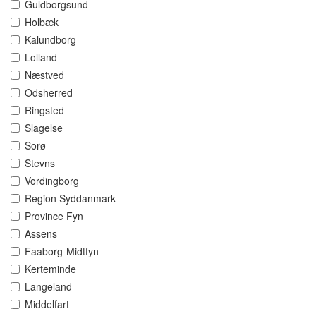
Guldborgsund
Holbæk
Kalundborg
Lolland
Næstved
Odsherred
Ringsted
Slagelse
Sorø
Stevns
Vordingborg
Region Syddanmark
Province Fyn
Assens
Faaborg-Midtfyn
Kerteminde
Langeland
Middelfart