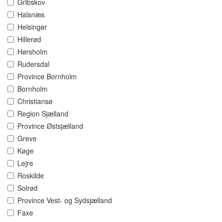
Gribskov
Halsnæs
Helsingør
Hillerød
Hørsholm
Rudersdal
Province Bornholm
Bornholm
Christiansø
Region Sjælland
Province Østsjælland
Greve
Køge
Lejre
Roskilde
Solrød
Province Vest- og Sydsjælland
Faxe