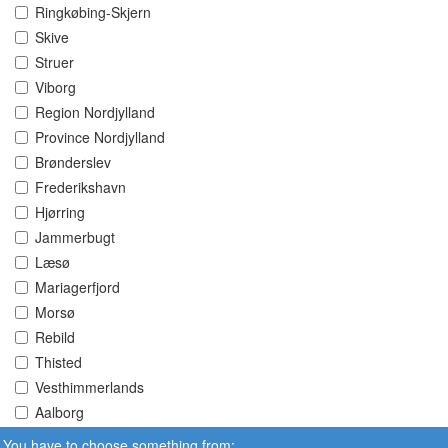
Ringkøbing-Skjern
Skive
Struer
Viborg
Region Nordjylland
Province Nordjylland
Brønderslev
Frederikshavn
Hjørring
Jammerbugt
Læsø
Mariagerfjord
Morsø
Rebild
Thisted
Vesthimmerlands
Aalborg
You have to choose something from: