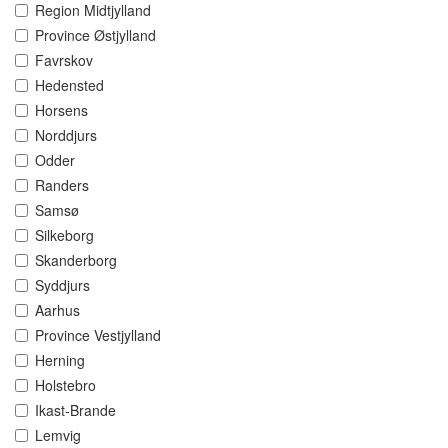
Region Midtjylland
Province Østjylland
Favrskov
Hedensted
Horsens
Norddjurs
Odder
Randers
Samsø
Silkeborg
Skanderborg
Syddjurs
Aarhus
Province Vestjylland
Herning
Holstebro
Ikast-Brande
Lemvig