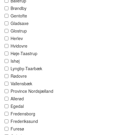
Ballerup
Brøndby
Gentofte
Gladsaxe
Glostrup
Herlev
Hvidovre
Høje-Taastrup
Ishøj
Lyngby-Taarbæk
Rødovre
Vallensbæk
Province Nordsjælland
Allerød
Egedal
Fredensborg
Frederikssund
Furesø