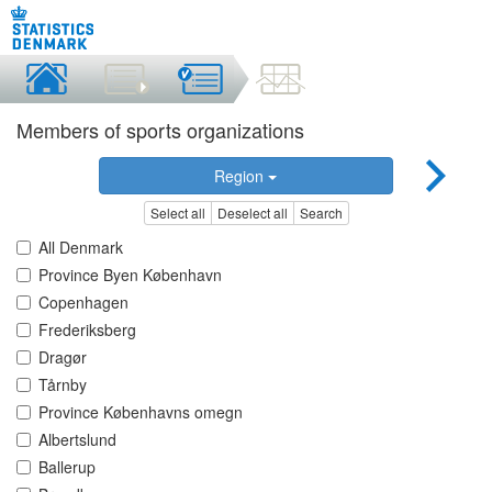
Members of sports organizations
Region
Select all
Deselect all
Search
All Denmark
Province Byen København
Copenhagen
Frederiksberg
Dragør
Tårnby
Province Københavns omegn
Albertslund
Ballerup