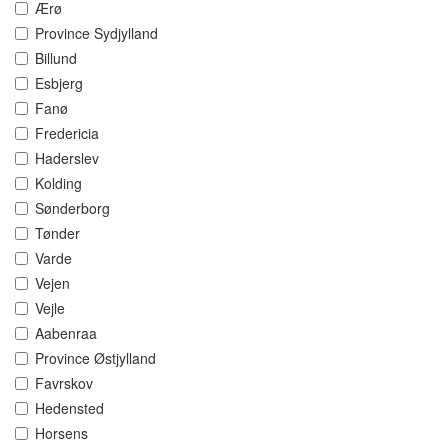
Ærø
Province Sydjylland
Billund
Esbjerg
Fanø
Fredericia
Haderslev
Kolding
Sønderborg
Tønder
Varde
Vejen
Vejle
Aabenraa
Province Østjylland
Favrskov
Hedensted
Horsens