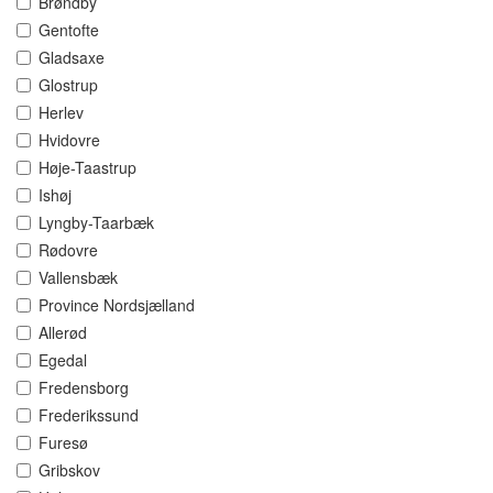
Brøndby
Gentofte
Gladsaxe
Glostrup
Herlev
Hvidovre
Høje-Taastrup
Ishøj
Lyngby-Taarbæk
Rødovre
Vallensbæk
Province Nordsjælland
Allerød
Egedal
Fredensborg
Frederikssund
Furesø
Gribskov