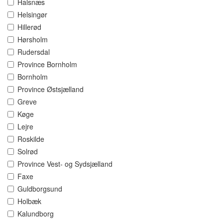
Halsnæs
Helsingør
Hillerød
Hørsholm
Rudersdal
Province Bornholm
Bornholm
Province Østsjælland
Greve
Køge
Lejre
Roskilde
Solrød
Province Vest- og Sydsjælland
Faxe
Guldborgsund
Holbæk
Kalundborg