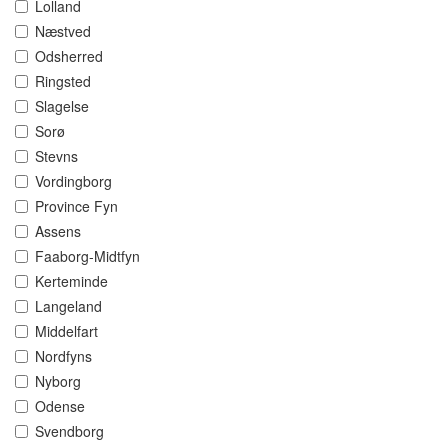
Lolland
Næstved
Odsherred
Ringsted
Slagelse
Sorø
Stevns
Vordingborg
Province Fyn
Assens
Faaborg-Midtfyn
Kerteminde
Langeland
Middelfart
Nordfyns
Nyborg
Odense
Svendborg