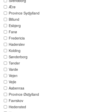
Svendborg
Ærø
Province Sydjylland
Billund
Esbjerg
Fanø
Fredericia
Haderslev
Kolding
Sønderborg
Tønder
Varde
Vejen
Vejle
Aabenraa
Province Østjylland
Favrskov
Hedensted