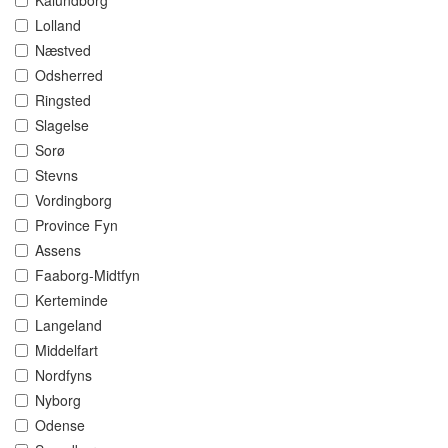
Kalundborg
Lolland
Næstved
Odsherred
Ringsted
Slagelse
Sorø
Stevns
Vordingborg
Province Fyn
Assens
Faaborg-Midtfyn
Kerteminde
Langeland
Middelfart
Nordfyns
Nyborg
Odense