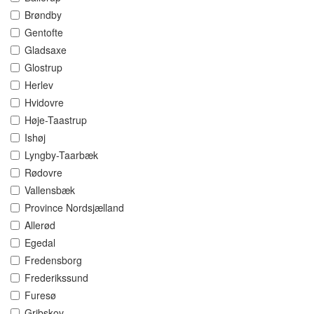
Brøndby
Gentofte
Gladsaxe
Glostrup
Herlev
Hvidovre
Høje-Taastrup
Ishøj
Lyngby-Taarbæk
Rødovre
Vallensbæk
Province Nordsjælland
Allerød
Egedal
Fredensborg
Frederikssund
Furesø
Gribskov