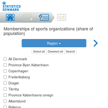
Memberships of sports organizations (share of
population)
Region
Select all
Deselect all
Search
All Denmark
Province Byen København
Copenhagen
Frederiksberg
Dragør
Tårnby
Province Københavns omegn
Albertslund
Ballerup