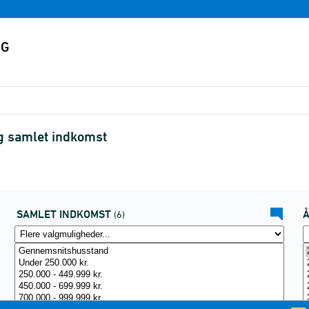
g samlet indkomst
SAMLET INDKOMST
(6)