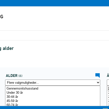
g alder
ALDER
(6)