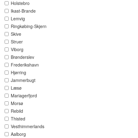
Holstebro
Ikast-Brande
Lemvig
Ringkøbing-Skjern
Skive
Struer
Viborg
Brønderslev
Frederikshavn
Hjørring
Jammerbugt
Læsø
Mariagerfjord
Morsø
Rebild
Thisted
Vesthimmerlands
Aalborg