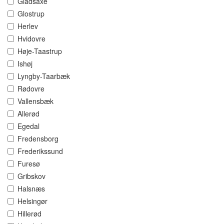
Gladsaxe
Glostrup
Herlev
Hvidovre
Høje-Taastrup
Ishøj
Lyngby-Taarbæk
Rødovre
Vallensbæk
Allerød
Egedal
Fredensborg
Frederikssund
Furesø
Gribskov
Halsnæs
Helsingør
Hillerød