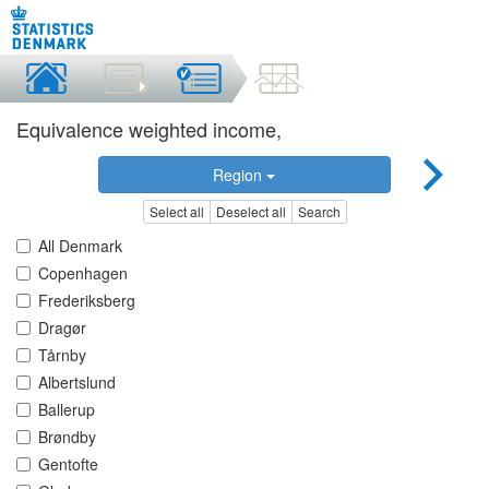
Equivalence weighted income,
Region
Select all
Deselect all
Search
All Denmark
Copenhagen
Frederiksberg
Dragør
Tårnby
Albertslund
Ballerup
Brøndby
Gentofte