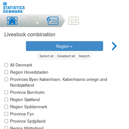
Livestock combination
Region
Select all
Deselect all
Search
All Denmark
Region Hovedstaden
Provinces Byen København, Københavns omegn and
Nordsjælland
Province Bornholm
Region Sjælland
Region Syddanmark
Province Fyn
Province Sydjylland
Region Midtjylland