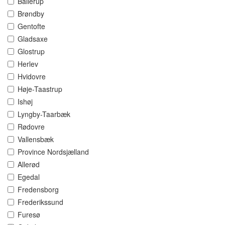
Ballerup
Brøndby
Gentofte
Gladsaxe
Glostrup
Herlev
Hvidovre
Høje-Taastrup
Ishøj
Lyngby-Taarbæk
Rødovre
Vallensbæk
Province Nordsjælland
Allerød
Egedal
Fredensborg
Frederikssund
Furesø