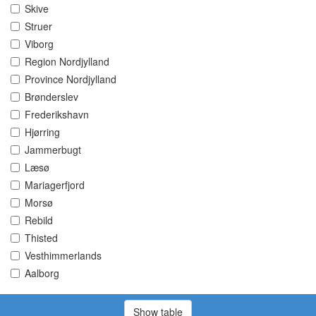
Skive
Struer
Viborg
Region Nordjylland
Province Nordjylland
Brønderslev
Frederikshavn
Hjørring
Jammerbugt
Læsø
Mariagerfjord
Morsø
Rebild
Thisted
Vesthimmerlands
Aalborg
Show table