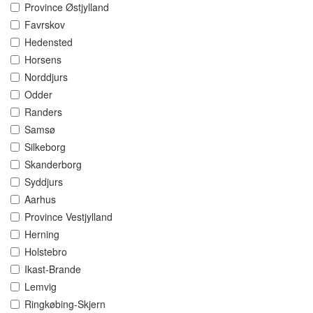
Province Østjylland
Favrskov
Hedensted
Horsens
Norddjurs
Odder
Randers
Samsø
Silkeborg
Skanderborg
Syddjurs
Aarhus
Province Vestjylland
Herning
Holstebro
Ikast-Brande
Lemvig
Ringkøbing-Skjern