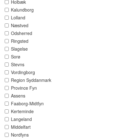
Holbæk
Kalundborg
Lolland
Næstved
Odsherred
Ringsted
Slagelse
Sorø
Stevns
Vordingborg
Region Syddanmark
Province Fyn
Assens
Faaborg-Midtfyn
Kerteminde
Langeland
Middelfart
Nordfyns