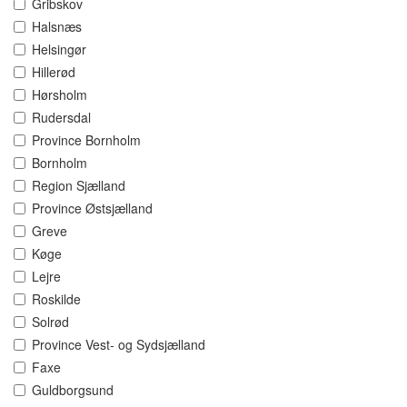
Gribskov
Halsnæs
Helsingør
Hillerød
Hørsholm
Rudersdal
Province Bornholm
Bornholm
Region Sjælland
Province Østsjælland
Greve
Køge
Lejre
Roskilde
Solrød
Province Vest- og Sydsjælland
Faxe
Guldborgsund