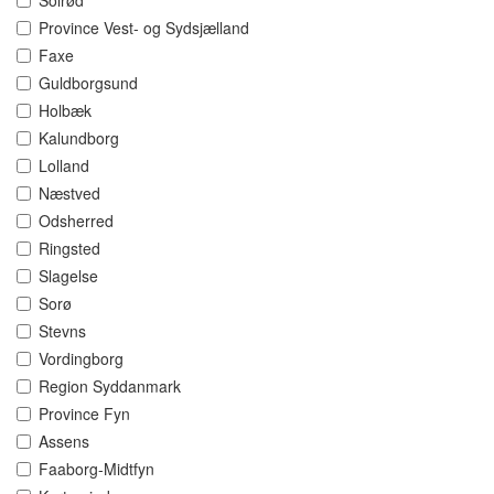
Solrød
Province Vest- og Sydsjælland
Faxe
Guldborgsund
Holbæk
Kalundborg
Lolland
Næstved
Odsherred
Ringsted
Slagelse
Sorø
Stevns
Vordingborg
Region Syddanmark
Province Fyn
Assens
Faaborg-Midtfyn