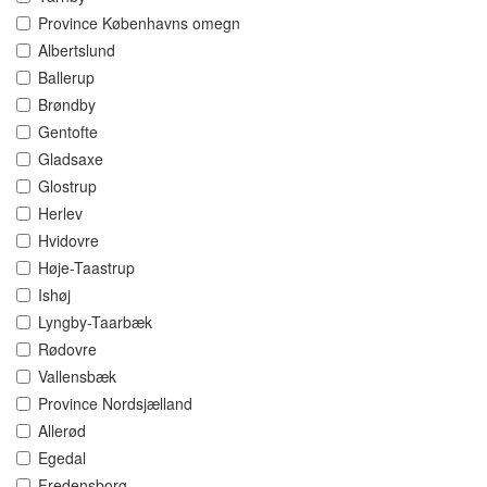
Province Københavns omegn
Albertslund
Ballerup
Brøndby
Gentofte
Gladsaxe
Glostrup
Herlev
Hvidovre
Høje-Taastrup
Ishøj
Lyngby-Taarbæk
Rødovre
Vallensbæk
Province Nordsjælland
Allerød
Egedal
Fredensborg