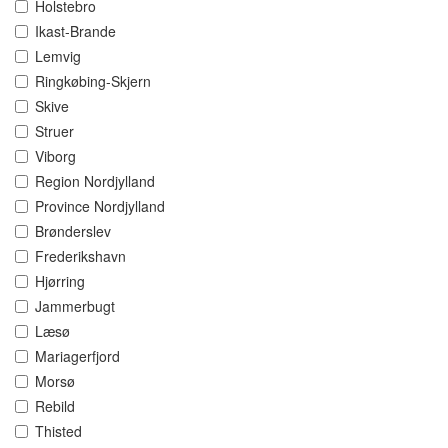
Holstebro
Ikast-Brande
Lemvig
Ringkøbing-Skjern
Skive
Struer
Viborg
Region Nordjylland
Province Nordjylland
Brønderslev
Frederikshavn
Hjørring
Jammerbugt
Læsø
Mariagerfjord
Morsø
Rebild
Thisted