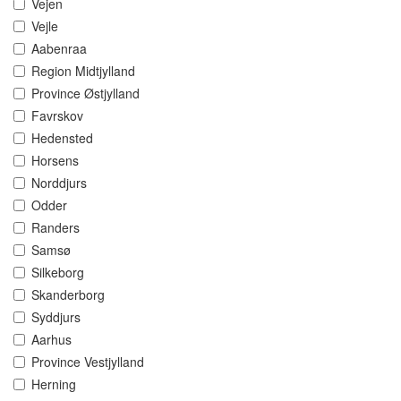
Vejen
Vejle
Aabenraa
Region Midtjylland
Province Østjylland
Favrskov
Hedensted
Horsens
Norddjurs
Odder
Randers
Samsø
Silkeborg
Skanderborg
Syddjurs
Aarhus
Province Vestjylland
Herning