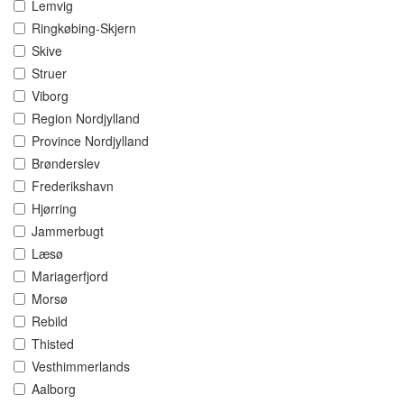
Lemvig
Ringkøbing-Skjern
Skive
Struer
Viborg
Region Nordjylland
Province Nordjylland
Brønderslev
Frederikshavn
Hjørring
Jammerbugt
Læsø
Mariagerfjord
Morsø
Rebild
Thisted
Vesthimmerlands
Aalborg