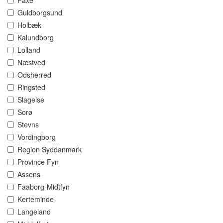
Faxe
Guldborgsund
Holbæk
Kalundborg
Lolland
Næstved
Odsherred
Ringsted
Slagelse
Sorø
Stevns
Vordingborg
Region Syddanmark
Province Fyn
Assens
Faaborg-Midtfyn
Kerteminde
Langeland