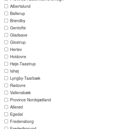
Albertslund
Ballerup
Brøndby
Gentofte
Gladsaxe
Glostrup
Herlev
Hvidovre
Høje-Taastrup
Ishøj
Lyngby-Taarbæk
Rødovre
Vallensbæk
Province Nordsjælland
Allerød
Egedal
Fredensborg
Frederikssund