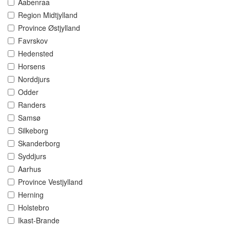
Aabenraa
Region Midtjylland
Province Østjylland
Favrskov
Hedensted
Horsens
Norddjurs
Odder
Randers
Samsø
Silkeborg
Skanderborg
Syddjurs
Aarhus
Province Vestjylland
Herning
Holstebro
Ikast-Brande