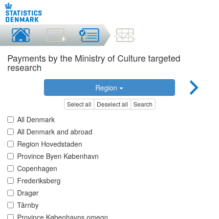
Payments by the Ministry of Culture targeted
research
Region
Select all
Deselect all
Search
All Denmark
All Denmark and abroad
Region Hovedstaden
Province Byen København
Copenhagen
Frederiksberg
Dragør
Tårnby
Province Københavns omegn