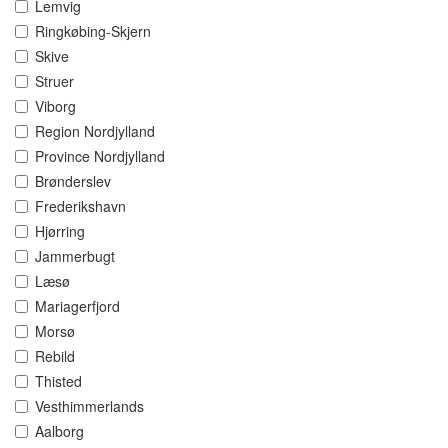
Lemvig
Ringkøbing-Skjern
Skive
Struer
Viborg
Region Nordjylland
Province Nordjylland
Brønderslev
Frederikshavn
Hjørring
Jammerbugt
Læsø
Mariagerfjord
Morsø
Rebild
Thisted
Vesthimmerlands
Aalborg