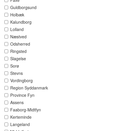
Faxe
Guldborgsund
Holbæk
Kalundborg
Lolland
Næstved
Odsherred
Ringsted
Slagelse
Sorø
Stevns
Vordingborg
Region Syddanmark
Province Fyn
Assens
Faaborg-Midtfyn
Kerteminde
Langeland