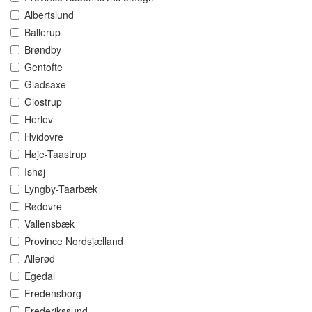
Albertslund
Ballerup
Brøndby
Gentofte
Gladsaxe
Glostrup
Herlev
Hvidovre
Høje-Taastrup
Ishøj
Lyngby-Taarbæk
Rødovre
Vallensbæk
Province Nordsjælland
Allerød
Egedal
Fredensborg
Frederikssund