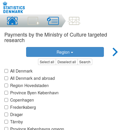
Payments by the Ministry of Culture targeted
research
Region
Select all
Deselect all
Search
All Denmark
All Denmark and abroad
Region Hovedstaden
Province Byen København
Copenhagen
Frederiksberg
Dragør
Tårnby
Province Københavns omegn