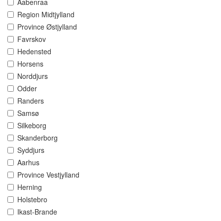
Aabenraa
Region Midtjylland
Province Østjylland
Favrskov
Hedensted
Horsens
Norddjurs
Odder
Randers
Samsø
Silkeborg
Skanderborg
Syddjurs
Aarhus
Province Vestjylland
Herning
Holstebro
Ikast-Brande