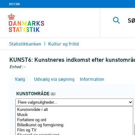
DST.DK
Statistikbanken
Kultur og fritid
KUNST6:
Kunstneres indkomst efter kunstområd
Enhed : -
Vælg
Udvælg via søgning
Information
KUNSTOMRÅDE
(6)