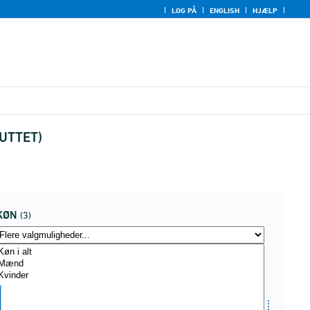
LOG PÅ
ENGLISH
HJÆLP
LUTTET)
KØN
(3)