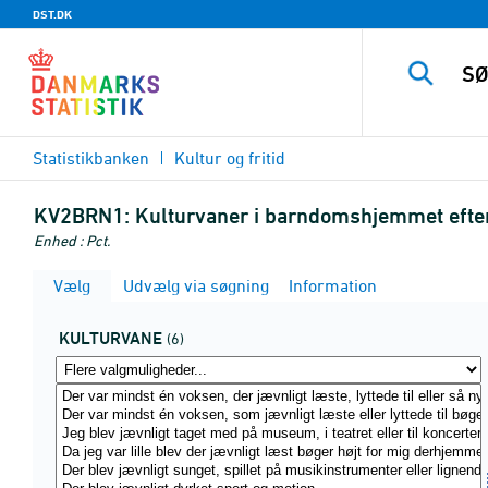
DST.DK
Statistikbanken
Kultur og fritid
KV2BRN1:
Kulturvaner i barndomshjemmet efter
Enhed : Pct.
Vælg
Udvælg via søgning
Information
KULTURVANE
(6)