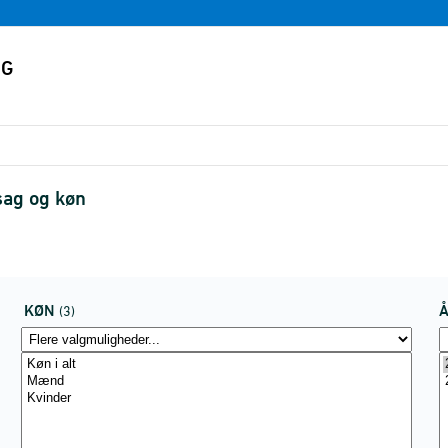
rsag og køn
KØN
(3)