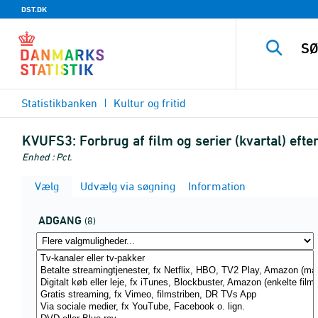
DST.DK
Statistikbanken
Kultur og fritid
KVUFS3:
Forbrug af film og serier (kvartal) ef
Enhed : Pct.
Vælg
Udvælg via søgning
Information
ADGANG
(8)