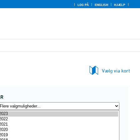
LOG PÅ
ENGLISH
HJÆLP
Vælg via kort
ÅR