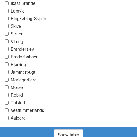
Ikast-Brande
Lemvig
Ringkøbing-Skjern
Skive
Struer
Viborg
Brønderslev
Frederikshavn
Hjørring
Jammerbugt
Mariagerfjord
Morsø
Rebild
Thisted
Vesthimmerlands
Aalborg
Show table