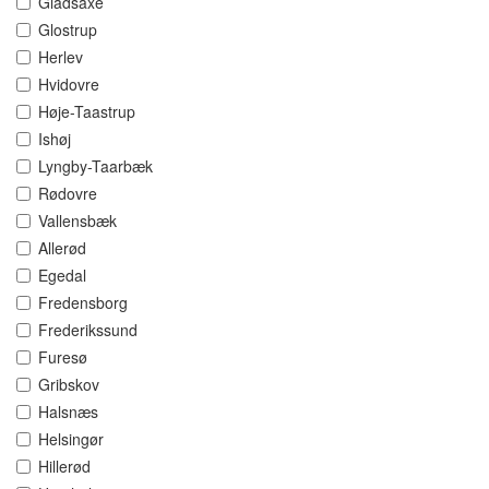
Gladsaxe
Glostrup
Herlev
Hvidovre
Høje-Taastrup
Ishøj
Lyngby-Taarbæk
Rødovre
Vallensbæk
Allerød
Egedal
Fredensborg
Frederikssund
Furesø
Gribskov
Halsnæs
Helsingør
Hillerød