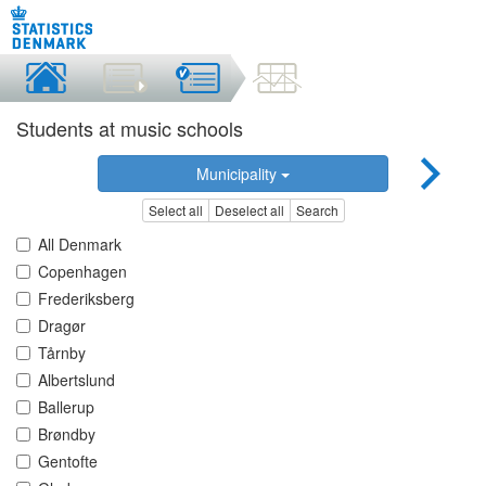
Students at music schools
Municipality
Select all
Deselect all
Search
All Denmark
Copenhagen
Frederiksberg
Dragør
Tårnby
Albertslund
Ballerup
Brøndby
Gentofte