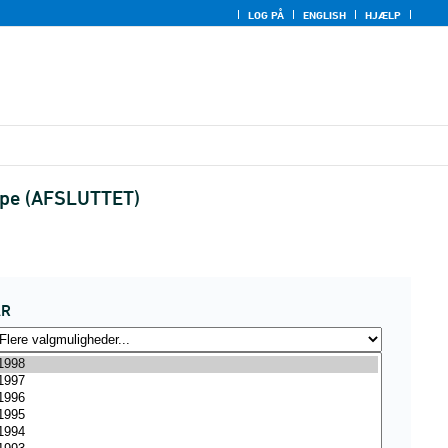
LOG PÅ
ENGLISH
HJÆLP
type (AFSLUTTET)
ÅR