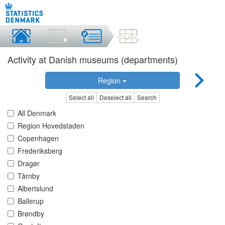
Activity at Danish museums (departments)
Region
Select all
Deselect all
Search
All Denmark
Region Hovedstaden
Copenhagen
Frederiksberg
Dragør
Tårnby
Albertslund
Ballerup
Brøndby