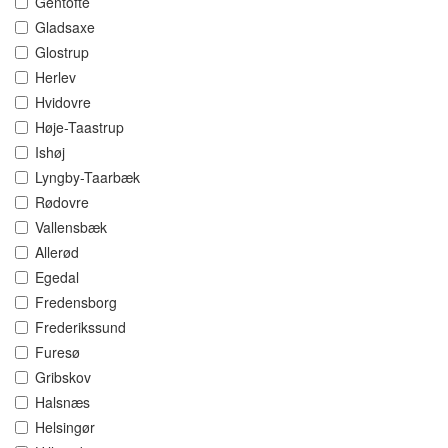
Gentofte
Gladsaxe
Glostrup
Herlev
Hvidovre
Høje-Taastrup
Ishøj
Lyngby-Taarbæk
Rødovre
Vallensbæk
Allerød
Egedal
Fredensborg
Frederikssund
Furesø
Gribskov
Halsnæs
Helsingør