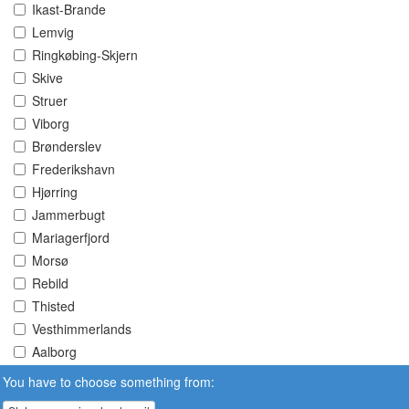
Ikast-Brande
Lemvig
Ringkøbing-Skjern
Skive
Struer
Viborg
Brønderslev
Frederikshavn
Hjørring
Jammerbugt
Mariagerfjord
Morsø
Rebild
Thisted
Vesthimmerlands
Aalborg
You have to choose something from: