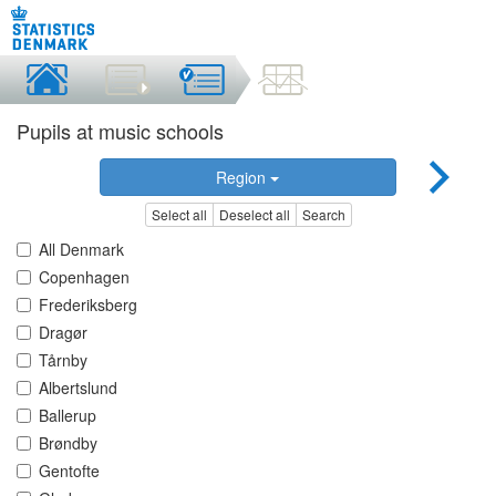
Pupils at music schools
Region
Select all
Deselect all
Search
All Denmark
Copenhagen
Frederiksberg
Dragør
Tårnby
Albertslund
Ballerup
Brøndby
Gentofte