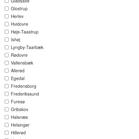
Gladsaxe
Glostrup
Herlev
Hvidovre
Høje-Taastrup
Ishøj
Lyngby-Taarbæk
Rødovre
Vallensbæk
Allerød
Egedal
Fredensborg
Frederikssund
Furesø
Gribskov
Halsnæs
Helsingør
Hillerød