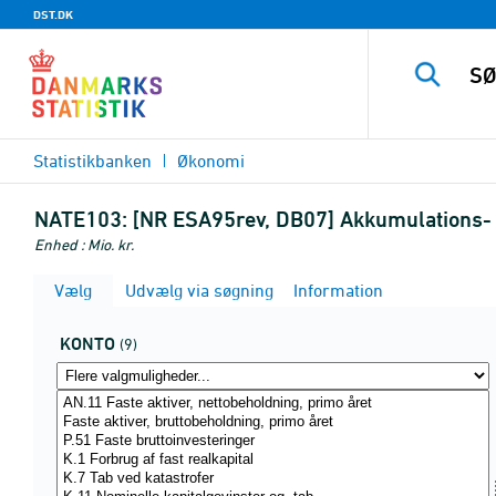
DST.DK
Statistikbanken
Økonomi
NATE103:
[NR ESA95rev, DB07] Akkumulations- o
Enhed : Mio. kr.
Vælg
Udvælg via søgning
Information
KONTO
(9)