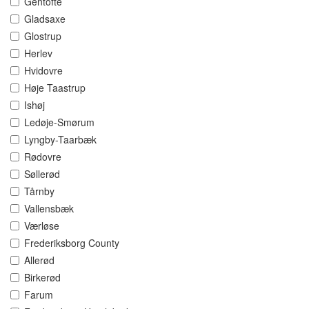
Gentofte
Gladsaxe
Glostrup
Herlev
Hvidovre
Høje Taastrup
Ishøj
Ledøje-Smørum
Lyngby-Taarbæk
Rødovre
Søllerød
Tårnby
Vallensbæk
Værløse
Frederiksborg County
Allerød
Birkerød
Farum