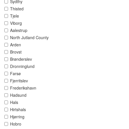
Sydthy
Thisted
Tjele
Viborg
Aalestrup
North Jutland County
Arden
Brovst
Brønderslev
Dronninglund
Farsø
Fjerritslev
Frederikshavn
Hadsund
Hals
Hirtshals
Hjørring
Hobro