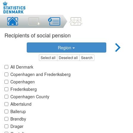
Recipients of social pension
Region
Select all
Deselect all
Search
All Denmark
Copenhagen and Frederiksberg
Copenhagen
Frederiksberg
Copenhagen County
Albertslund
Ballerup
Brøndby
Dragør