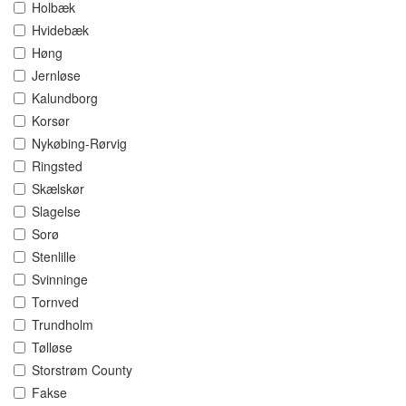
Holbæk
Hvidebæk
Høng
Jernløse
Kalundborg
Korsør
Nykøbing-Rørvig
Ringsted
Skælskør
Slagelse
Sorø
Stenlille
Svinninge
Tornved
Trundholm
Tølløse
Storstrøm County
Fakse