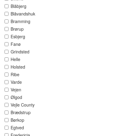
Blåbjerg
Blåvandshuk
Bramming
Brørup
Esbjerg
Fanø
Grindsted
Helle
Holsted
Ribe
Varde
Vejen
Ølgod
Vejle County
Brædstrup
Børkop
Egtved
Fredericia