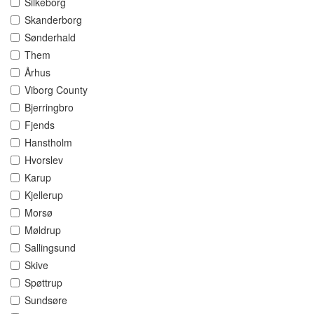
Silkeborg
Skanderborg
Sønderhald
Them
Århus
Viborg County
Bjerringbro
Fjends
Hanstholm
Hvorslev
Karup
Kjellerup
Morsø
Møldrup
Sallingsund
Skive
Spøttrup
Sundsøre