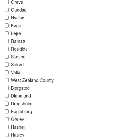
Greve
Gundsø
Hvalsø
Køge
Lejre
Ramsø
Roskilde
Skovbo
Solrød
Vallø
West Zealand County
Bjergsted
Dianalund
Dragsholm
Fuglebjerg
Gørlev
Hashøj
Haslev