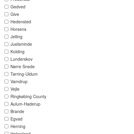
Gedved
Give
Hedensted
Horsens
Jelling
Juelsminde
Kolding
Lunderskov
Nørre Snede
Tørring-Uldum
Vamdrup
Vejle
Ringkøbing County
Aulum-Haderup
Brande
Egvad
Herning
Holmsland