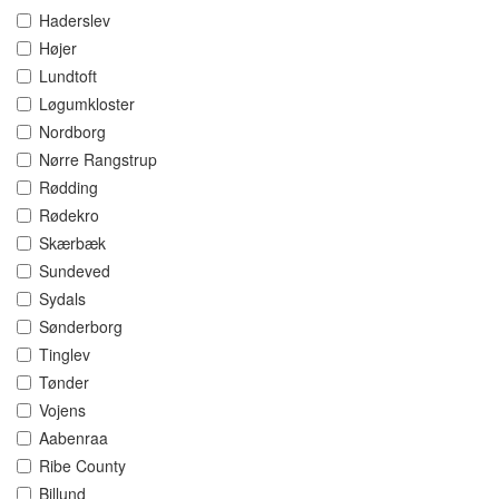
Haderslev
Højer
Lundtoft
Løgumkloster
Nordborg
Nørre Rangstrup
Rødding
Rødekro
Skærbæk
Sundeved
Sydals
Sønderborg
Tinglev
Tønder
Vojens
Aabenraa
Ribe County
Billund