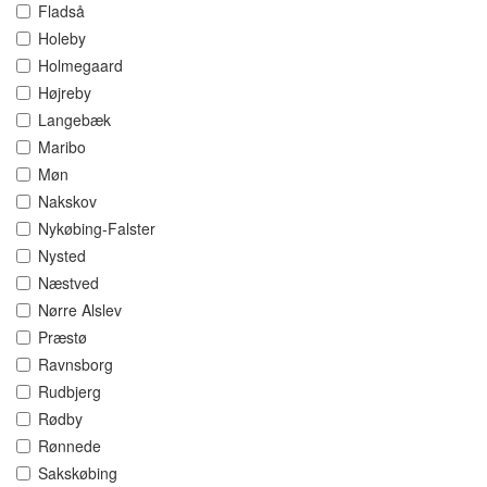
Fladså
Holeby
Holmegaard
Højreby
Langebæk
Maribo
Møn
Nakskov
Nykøbing-Falster
Nysted
Næstved
Nørre Alslev
Præstø
Ravnsborg
Rudbjerg
Rødby
Rønnede
Sakskøbing