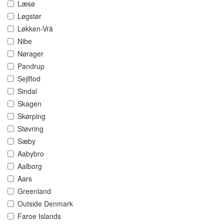
Læsø
Løgstør
Løkken-Vrå
Nibe
Nørager
Pandrup
Sejlflod
Sindal
Skagen
Skørping
Støvring
Sæby
Aabybro
Aalborg
Aars
Greenland
Outside Denmark
Faroe Islands