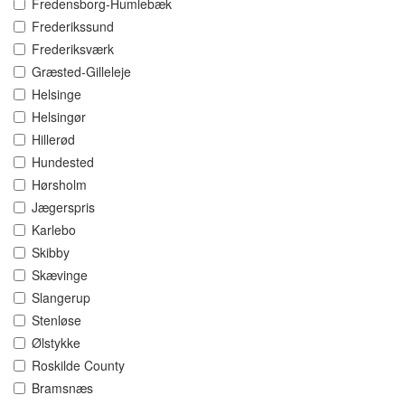
Fredensborg-Humlebæk
Frederikssund
Frederiksværk
Græsted-Gilleleje
Helsinge
Helsingør
Hillerød
Hundested
Hørsholm
Jægerspris
Karlebo
Skibby
Skævinge
Slangerup
Stenløse
Ølstykke
Roskilde County
Bramsnæs