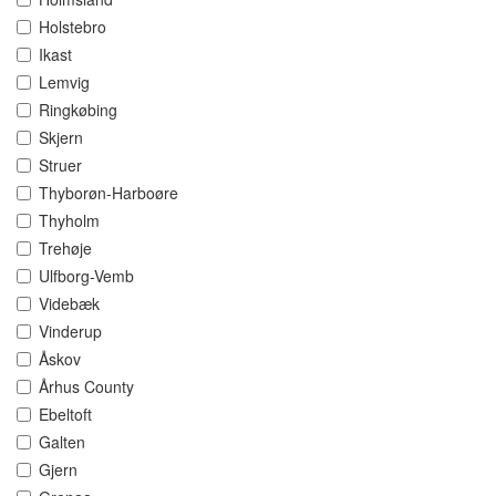
Holstebro
Ikast
Lemvig
Ringkøbing
Skjern
Struer
Thyborøn-Harboøre
Thyholm
Trehøje
Ulfborg-Vemb
Videbæk
Vinderup
Åskov
Århus County
Ebeltoft
Galten
Gjern