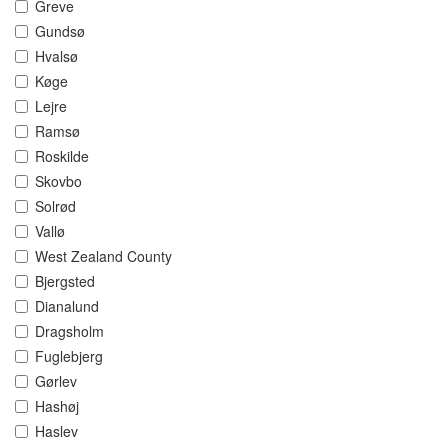
Greve
Gundsø
Hvalsø
Køge
Lejre
Ramsø
Roskilde
Skovbo
Solrød
Vallø
West Zealand County
Bjergsted
Dianalund
Dragsholm
Fuglebjerg
Gørlev
Hashøj
Haslev