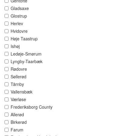
Gentofte
Gladsaxe
Glostrup
Herlev
Hvidovre
Høje Taastrup
Ishøj
Ledøje-Smørum
Lyngby-Taarbæk
Rødovre
Søllerød
Tårnby
Vallensbæk
Værløse
Frederiksborg County
Allerød
Birkerød
Farum