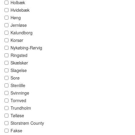
Holbæk
Hvidebæk
Høng
Jernløse
Kalundborg
Korsør
Nykøbing-Rørvig
Ringsted
Skælskør
Slagelse
Sorø
Stenlille
Svinninge
Tornved
Trundholm
Tølløse
Storstrøm County
Fakse