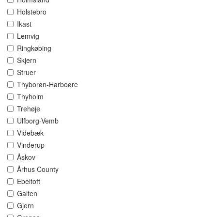
Holstebro
Ikast
Lemvig
Ringkøbing
Skjern
Struer
Thyborøn-Harboøre
Thyholm
Trehøje
Ulfborg-Vemb
Videbæk
Vinderup
Åskov
Århus County
Ebeltoft
Galten
Gjern