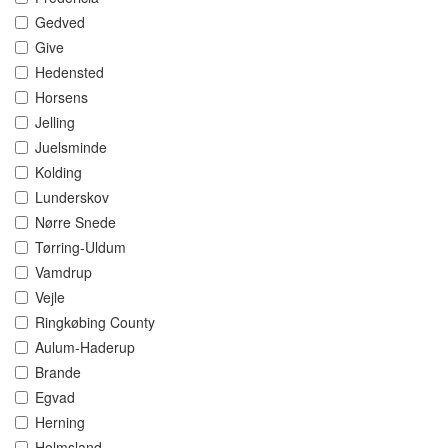
Gedved
Give
Hedensted
Horsens
Jelling
Juelsminde
Kolding
Lunderskov
Nørre Snede
Tørring-Uldum
Vamdrup
Vejle
Ringkøbing County
Aulum-Haderup
Brande
Egvad
Herning
Holmsland