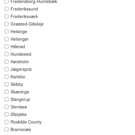
Fredensborg-Humlebæk
Frederikssund
Frederiksværk
Græsted-Gilleleje
Helsinge
Helsingør
Hillerød
Hundested
Hørsholm
Jægerspris
Karlebo
Skibby
Skævinge
Slangerup
Stenløse
Ølstykke
Roskilde County
Bramsnæs