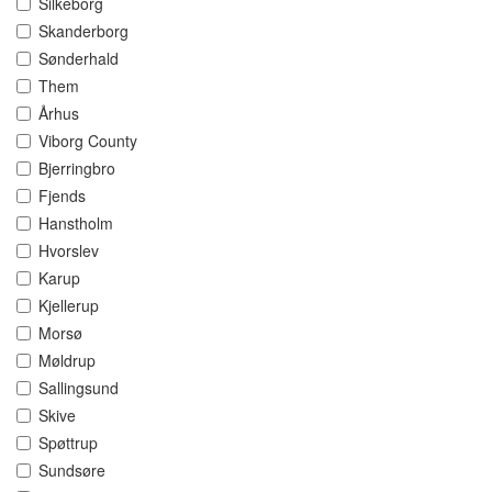
Silkeborg
Skanderborg
Sønderhald
Them
Århus
Viborg County
Bjerringbro
Fjends
Hanstholm
Hvorslev
Karup
Kjellerup
Morsø
Møldrup
Sallingsund
Skive
Spøttrup
Sundsøre