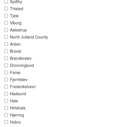
Sydthy
Thisted
Tjele
Viborg
Aalestrup
North Jutland County
Arden
Brovst
Brønderslev
Dronninglund
Farsø
Fjerritslev
Frederikshavn
Hadsund
Hals
Hirtshals
Hjørring
Hobro