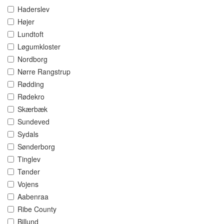
Haderslev
Højer
Lundtoft
Løgumkloster
Nordborg
Nørre Rangstrup
Rødding
Rødekro
Skærbæk
Sundeved
Sydals
Sønderborg
Tinglev
Tønder
Vojens
Aabenraa
Ribe County
Billund