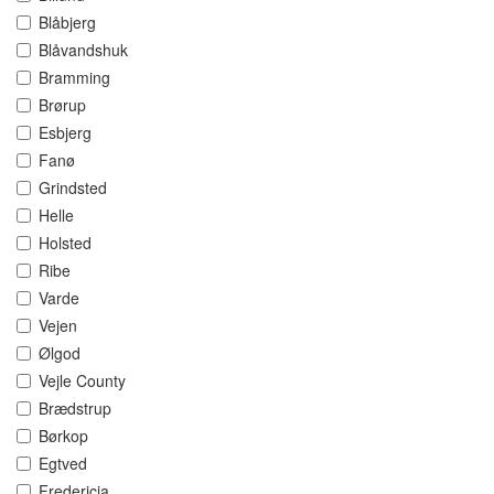
Blåbjerg
Blåvandshuk
Bramming
Brørup
Esbjerg
Fanø
Grindsted
Helle
Holsted
Ribe
Varde
Vejen
Ølgod
Vejle County
Brædstrup
Børkop
Egtved
Fredericia