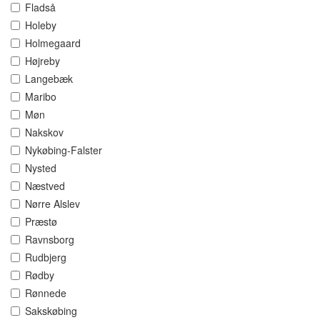
Fladså
Holeby
Holmegaard
Højreby
Langebæk
Maribo
Møn
Nakskov
Nykøbing-Falster
Nysted
Næstved
Nørre Alslev
Præstø
Ravnsborg
Rudbjerg
Rødby
Rønnede
Sakskøbing