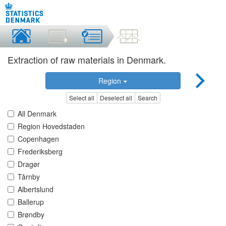
Extraction of raw materials in Denmark.
Region
Select all
Deselect all
Search
All Denmark
Region Hovedstaden
Copenhagen
Frederiksberg
Dragør
Tårnby
Albertslund
Ballerup
Brøndby