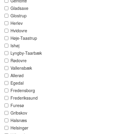
Gentofte
Gladsaxe
Glostrup
Herlev
Hvidovre
Høje-Taastrup
Ishøj
Lyngby-Taarbæk
Rødovre
Vallensbæk
Allerød
Egedal
Fredensborg
Frederikssund
Furesø
Gribskov
Halsnæs
Helsingør