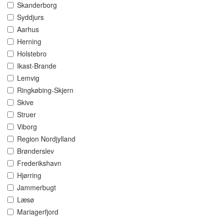
Skanderborg
Syddjurs
Aarhus
Herning
Holstebro
Ikast-Brande
Lemvig
Ringkøbing-Skjern
Skive
Struer
Viborg
Region Nordjylland
Brønderslev
Frederikshavn
Hjørring
Jammerbugt
Læsø
Mariagerfjord